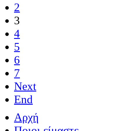
2
3
4
5
6
7
Next
End
Αρχή
Ποιοι είμαστε