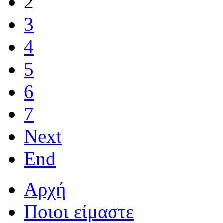
2
3
4
5
6
7
Next
End
Αρχή
Ποιοι είμαστε