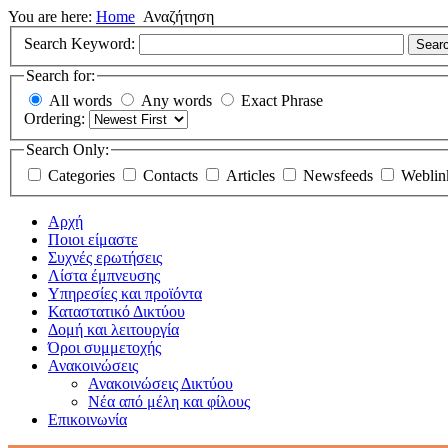
You are here:
Home
Αναζήτηση
Search Keyword:
Sear
Search for:
All words
Any words
Exact Phrase
Ordering:
Search Only:
Categories
Contacts
Articles
Newsfeeds
Weblin
Αρχή
Ποιοι είμαστε
Συχνές ερωτήσεις
Λίστα έμπνευσης
Υπηρεσίες και προϊόντα
Καταστατικό Δικτύου
Δομή και λειτουργία
Όροι συμμετοχής
Ανακοινώσεις
Ανακοινώσεις Δικτύου
Νέα από μέλη και φίλους
Επικοινωνία