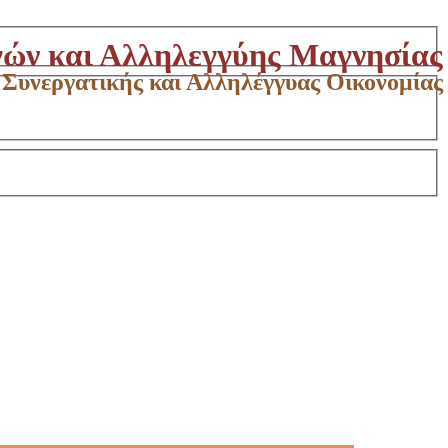
γών και Αλληλεγγύης Μαγνησίας
 Συνεργατικής και Αλληλέγγυας Οικονομίας