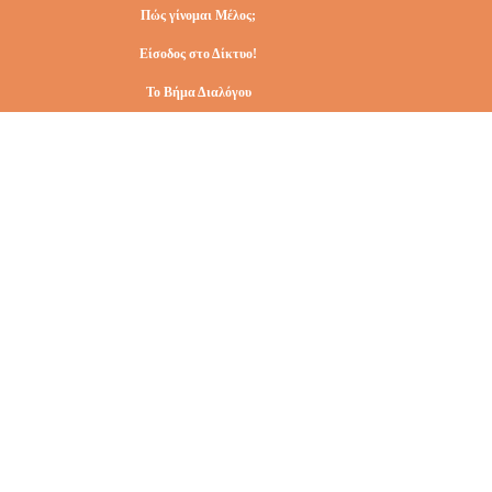
Πώς γίνομαι Μέλος;
Είσοδος στο Δίκτυο!
Το Βήμα Διαλόγου